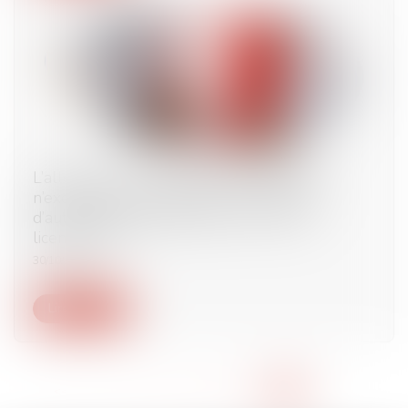
L’allégation de fraude dans la candidature
n’exclut pas le respect de la procédure
d’autorisation administrative en vue d’un
licenciement
30/10/2023
Lire la suite
<<
<
...
6
7
8
9
10
11
12
>
>>