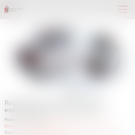
Requalification d’un CDD en CDI et
exécution provisoire de plein droit
Publié le :
20/11/2023
Droit du travail - Salariés
/
Relation individuelles au travail
Source :
www.lemag-juridique.com