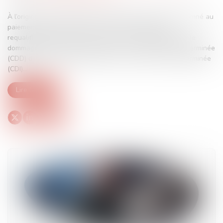
À l’origine du présent litige, un employeur avait été condamné au
paiement de diverses sommes à titre d’indemnité de
requalification, de rappel de salaire, de congés payés et de
dommages-intérêts, dans le cadre du contrat à durée déterminée
(CDD) d’une salariée, requalifié en contrat à durée indéterminée
(CDI)...
Lire la suite