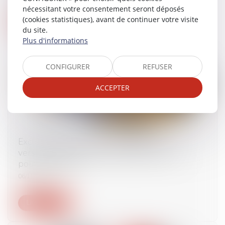
nécessitant votre consentement seront déposés
(cookies statistiques), avant de continuer votre visite
Lire la suite
du site.
Plus d'informations
CONFIGURER
REFUSER
ACCEPTER
Exclusion des salariés temporaire du
versement de la prime exceptionnelle de
pouvoir d’achat
06/11/2023
Lire la suite