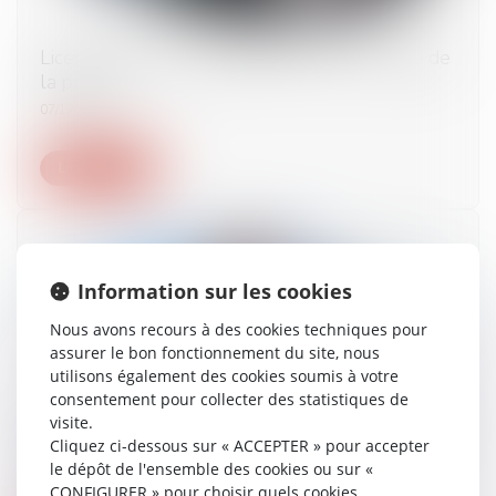
Licenciement et harcèlement moral : charge de
la preuve
07/12/2023
Lire la suite
Information sur les cookies
Nous avons recours à des cookies techniques pour
assurer le bon fonctionnement du site, nous
utilisons également des cookies soumis à votre
consentement pour collecter des statistiques de
visite.
La décision du juge doit se substituer à l’avis du
Cliquez ci-dessous sur « ACCEPTER » pour accepter
médecin du travail
le dépôt de l'ensemble des cookies ou sur «
13/11/2023
CONFIGURER » pour choisir quels cookies