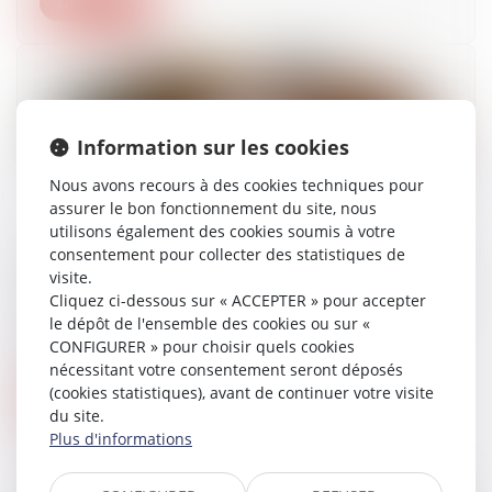
Lire la suite
Information sur les cookies
Nous avons recours à des cookies techniques pour
assurer le bon fonctionnement du site, nous
utilisons également des cookies soumis à votre
consentement pour collecter des statistiques de
Visite médicale de reprise et convention
visite.
collective : l’employeur tenu malgré l’évolution
Cliquez ci-dessous sur « ACCEPTER » pour accepter
des textes
le dépôt de l'ensemble des cookies ou sur «
21/05/2026
CONFIGURER » pour choisir quels cookies
nécessitant votre consentement seront déposés
(cookies statistiques), avant de continuer votre visite
Lire la suite
du site.
Plus d'informations