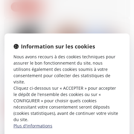
Lire la suite
Information sur les cookies
Nous avons recours à des cookies techniques pour
assurer le bon fonctionnement du site, nous
utilisons également des cookies soumis à votre
consentement pour collecter des statistiques de
L’approbation des comptes : condition
visite.
incontournable pour une candidature syndicale
Cliquez ci-dessous sur « ACCEPTER » pour accepter
27/08/2024
le dépôt de l'ensemble des cookies ou sur «
CONFIGURER » pour choisir quels cookies
nécessitant votre consentement seront déposés
Lire la suite
(cookies statistiques), avant de continuer votre visite
du site.
Plus d'informations