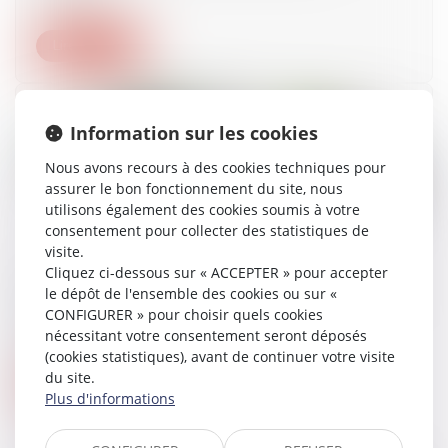
Lire la suite
Information sur les cookies
Nous avons recours à des cookies techniques pour
assurer le bon fonctionnement du site, nous
utilisons également des cookies soumis à votre
consentement pour collecter des statistiques de
visite.
Cliquez ci-dessous sur « ACCEPTER » pour accepter
Clause de non-concurrence : l’employeur doit
le dépôt de l'ensemble des cookies ou sur «
se décider avant le départ effectif du salarié !
CONFIGURER » pour choisir quels cookies
13/05/2025
nécessitant votre consentement seront déposés
(cookies statistiques), avant de continuer votre visite
du site.
Lire la suite
Plus d'informations