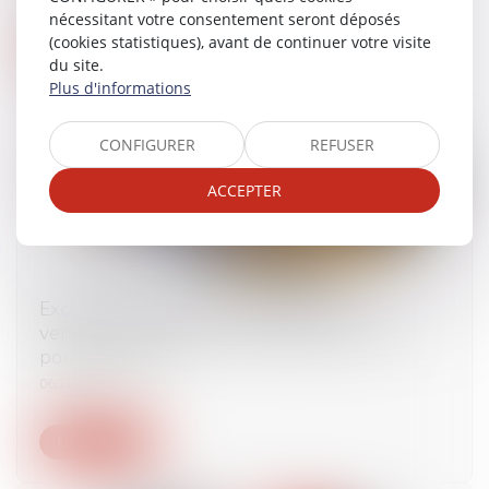
nécessitant votre consentement seront déposés
(cookies statistiques), avant de continuer votre visite
Lire la suite
du site.
Plus d'informations
CONFIGURER
REFUSER
ACCEPTER
Exclusion des salariés temporaire du
versement de la prime exceptionnelle de
pouvoir d’achat
06/11/2023
Lire la suite