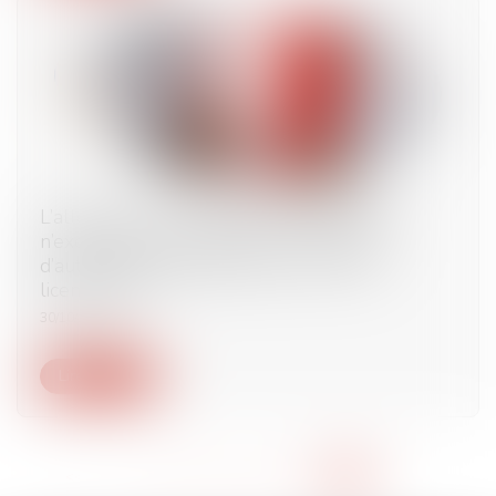
L’allégation de fraude dans la candidature
n’exclut pas le respect de la procédure
d’autorisation administrative en vue d’un
licenciement
30/10/2023
Lire la suite
<<
<
...
10
11
12
13
14
15
16
>
>>