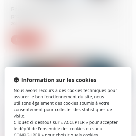
Requalification d’un CDD en CDI et exécution
provisoire de plein droit
20/11/2023
Lire la suite
Information sur les cookies
Nous avons recours à des cookies techniques pour
assurer le bon fonctionnement du site, nous
utilisons également des cookies soumis à votre
consentement pour collecter des statistiques de
L’effet interruptif de la prescription produit ses
visite.
effets jusqu’à l’extinction de la procédure de
Cliquez ci-dessous sur « ACCEPTER » pour accepter
saisie-immobilière
le dépôt de l'ensemble des cookies ou sur «
08/11/2023
CONFIGURER » pour choisir quels cookies