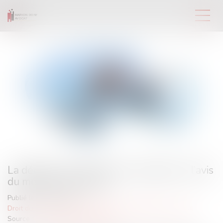
La décision du juge doit se substituer à l’avis
du médecin du travail
Publié le :
13/11/2023
Droit du travail - Salariés
/
Relation individuelles au travail
Source :
www.lemag-juridique.com