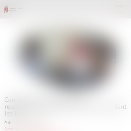
Comment les salariés et leurs
représentants pourront-ils circuler pendant
les JO ?
Publié le :
15/07/2024
Droit du travail - Salariés