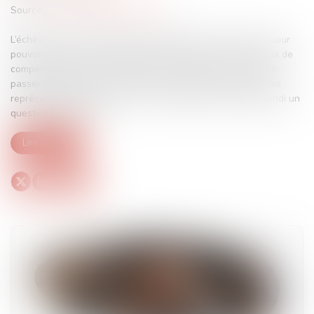
Source :
www.editions-legislatives.fr
L’échéance arrive désormais à grands pas et l’on sait que, pour
pouvoir accéder aux périmètres de sécurité autour des lieux de
compétitions des JO, les salariés auront besoin d’un laissez-
passer numérique. Dans quels cas précisément ? Et quid des
représentants du personnel ? Le gouvernement a publié lundi un
questions-réponses...
Lire la suite