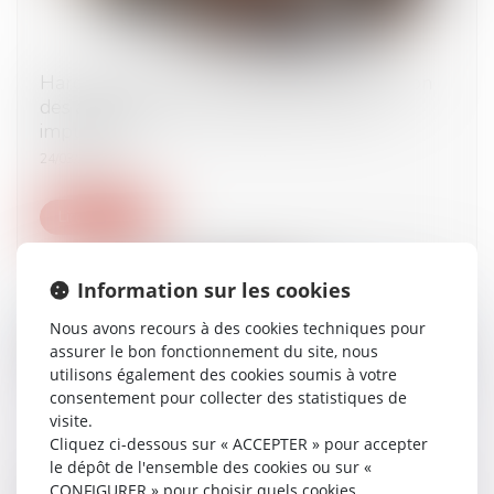
Harcèlement moral : l’absence de justification
des agissements de l’employeur lui est
imputable
24/03/2025
Lire la suite
Information sur les cookies
Nous avons recours à des cookies techniques pour
assurer le bon fonctionnement du site, nous
utilisons également des cookies soumis à votre
consentement pour collecter des statistiques de
visite.
Cliquez ci-dessous sur « ACCEPTER » pour accepter
le dépôt de l'ensemble des cookies ou sur «
La rupture abusive de la période d’essai ne peut
CONFIGURER » pour choisir quels cookies