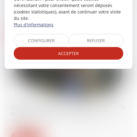
être fondée uniquement sur des circonstances
nécessitant votre consentement seront déposés
antérieures au contrat de travail !
(cookies statistiques), avant de continuer votre visite
03/03/2025
du site.
Plus d'informations
Lire la suite
CONFIGURER
REFUSER
ACCEPTER
L’apprentissage et la formation professionnelle
dans le viseur de la Cour des comptes
10/02/2025