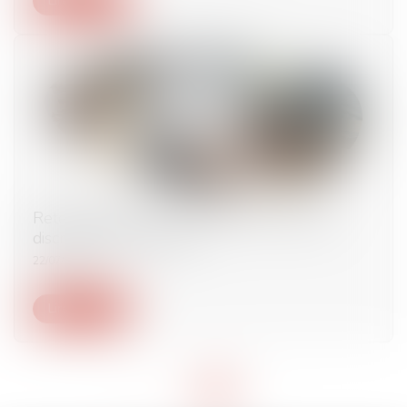
Lire la suite
Retenues indues sur le salaire du salarié et
discrimination syndicale
22/07/2024
Lire la suite
<<
<
1
2
>
>>